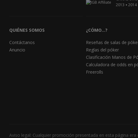
•
2013
2014
QUIÉNES SOMOS
¿CÓMO...?
Contáctanos
Reseñas de salas de póke
Anuncio
Reglas del póker
Clasificación Manos de P
Calculadora de odds en p
Freerolls
Aviso legal: Cualquier promoción presentada en esta página e