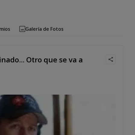
mios
Galería de Fotos
nado... Otro que se va a