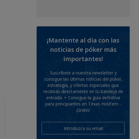
¡Mantente al día con las
noticias de póker más
importantes!
Suscríbete a nuestra newsletter y
consigue las últimas noticias del póker,
estrategia, y ofertas especiales que
recibirás directamente en tu bandeja de
entrada. + Consigue la guía definitiva
para principiantes en Texas Hold'em -
¡Gratis!