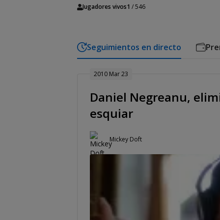
Jugadores vivos
1
/ 546
Seguimientos en directo
Pre
2010 Mar 23
Daniel Negreanu, elimi
esquiar
Mickey Doft