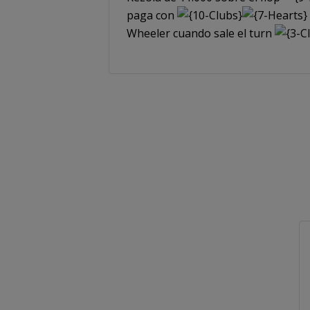
paga con
Wheeler cuando sale el turn