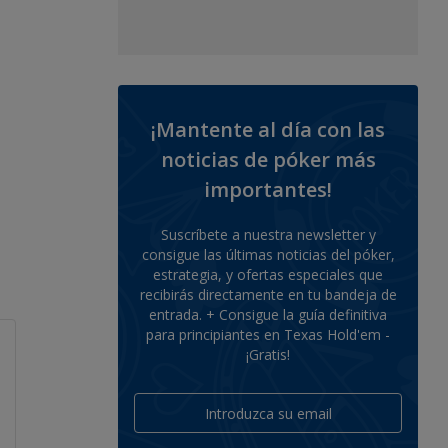
¡Mantente al día con las
noticias de póker más
importantes!
Suscríbete a nuestra newsletter y
consigue las últimas noticias del póker,
estrategia, y ofertas especiales que
recibirás directamente en tu bandeja de
entrada. + Consigue la guía definitiva
para principiantes en Texas Hold'em -
¡Gratis!