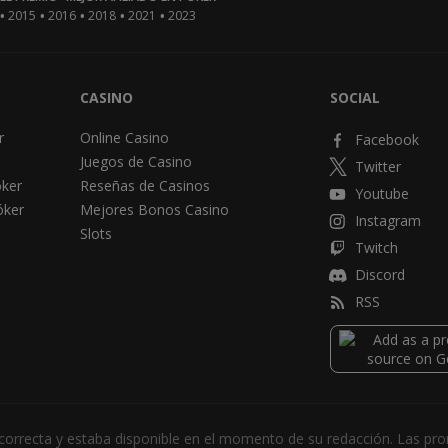
•
•
•
•
•
2015
2016
2018
2021
2023
CASINO
SOCIAL
r
Online Casino
Facebook
Juegos de Casino
Twitter
óker
Reseñas de Casinos
Youtube
óker
Mejores Bonos Casino
Instagram
Slots
Twitch
Discord
RSS
ra correcta y estaba disponible en el momento de su redacción. La