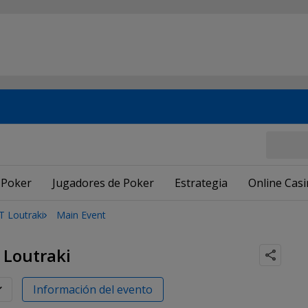
 Poker
Jugadores de Poker
Estrategia
Online Cas
T Loutraki
Main Event
 Loutraki
Información del evento