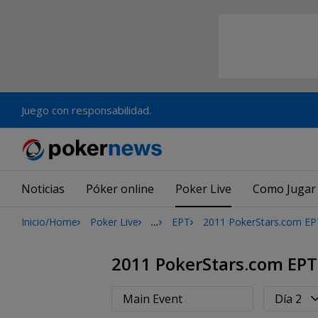
Juego con responsabilidad.
Noticias
Póker online
Poker Live
Como Jugar
Inicio/Home
Poker Live
…
EPT
2011 PokerStars.com EP
2011 PokerStars.com EPT
Main Event
Día 2