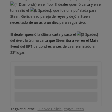
en el flop. El dealer quemó carta y en el
turn salió el
, que fue una puñalada para
Steen. Geilich hizo pareja de reyes y dejó a Steen
necesitado de un as o un diez para seguir vivo.
El dealer quemó la última carta y sacó el
del river, la última carta que Steen iba a ver en el Main
Event del EPT de Londres antes de caer eliminado en
23º lugar.
Tags/etiquetas:
Ludovic Geilich
Yngve Steen