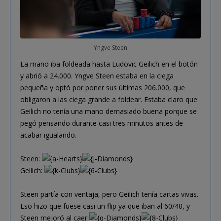
Yngve Steen
La mano iba foldeada hasta Ludovic Geilich en el botón
y abrió a 24.000. Yngve Steen estaba en la ciega
pequeña y optó por poner sus últimas 206.000, que
obligaron a las ciega grande a foldear. Estaba claro que
Geilich no tenía una mano demasiado buena porque se
pegó pensando durante casi tres minutos antes de
acabar igualando.
Steen:
Geilich:
Steen partía con ventaja, pero Geilich tenía cartas vivas.
Eso hizo que fuese casi un flip ya que iban al 60/40, y
Steen mejoró al caer