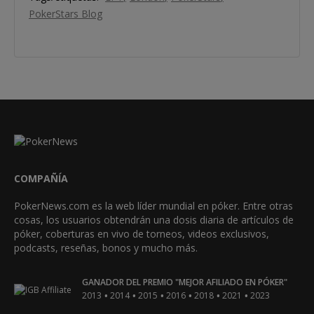
PokerStars Blog
COMPAÑÍA
PokerNews.com es la web líder mundial en póker. Entre otras
cosas, los usuarios obtendrán una dosis diaria de artículos de
póker, coberturas en vivo de torneos, videos exclusivos,
podcasts, reseñas, bonos y mucho más.
GANADOR DEL PREMIO "MEJOR AFILIADO EN PÓKER"
•
•
•
•
•
•
2013
2014
2015
2016
2018
2021
2023