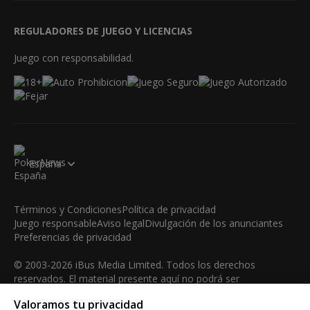
REGULADORES DE JUEGO Y LICENCIAS
Juego con responsabilidad.
España
Términos y Condiciones
Política de privacidad
Juego responsable
Aviso legal
Divulgación de los anunciantes
Preferencias de privacidad
© 2003-2026 iBus Media Limited. Todos los derechos
reservados. El material presente aquí no podrá ser
reproducido, mostrado, modificado o distribuido sin el
Valoramos tu privacidad
permiso expreso y por escrito del poseedor de los derechos