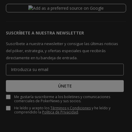
SUSCRÍBETE A NUESTRA NEWSLETTER
Suscríbete a nuestra newsletter y consigue las últimas noticias
del póker, estrategia, y ofertas especiales que recibirás
directamente en tu bandeja de entrada.
ÚNETE
Me gustaría suscribirme a los boletines y comunicaciones
comerciales de PokerNews y sus socios.
He leído y acepto los
Términos y Condiciones
y he leído y
comprendido la
Política de Privacidad
.