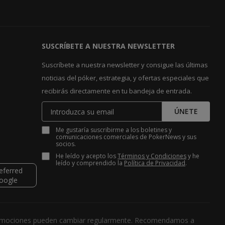
SUSCRÍBETE A NUESTRA NEWSLETTER
Suscríbete a nuestra newsletter y consigue las últimas
noticias del póker, estrategia, y ofertas especiales que
recibirás directamente en tu bandeja de entrada.
ÚNETE
Me gustaría suscribirme a los boletines y
comunicaciones comerciales de PokerNews y sus
socios.
He leído y acepto los
Términos y Condiciones
y he
leído y comprendido la
Política de Privacidad
.
s promociones pueden cambiar regularmente. Recomendamos a