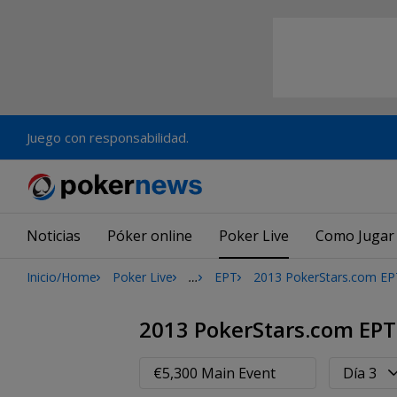
Juego con responsabilidad.
Noticias
Póker online
Poker Live
Como Jugar
Inicio/Home
Poker Live
…
EPT
2013 PokerStars.com EP
2013 PokerStars.com EPT
€5,300 Main Event
Día 3