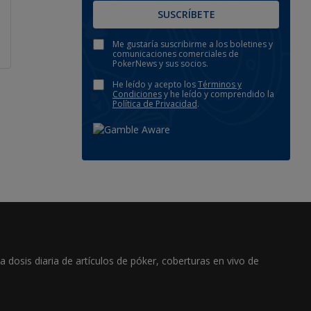
SUSCRÍBETE
Me gustaría suscribirme a los boletines y
comunicaciones comerciales de
PokerNews y sus socios.
He leído y acepto los
Términos y
Condiciones
y he leído y comprendido la
Política de Privacidad
.
dosis diaria de artículos de póker, coberturas en vivo de