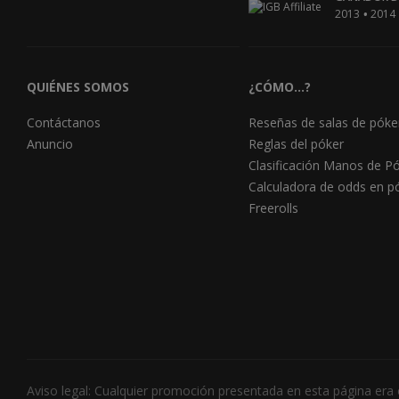
•
2013
2014
QUIÉNES SOMOS
¿CÓMO...?
Contáctanos
Reseñas de salas de póke
Anuncio
Reglas del póker
Clasificación Manos de P
Calculadora de odds en p
Freerolls
Aviso legal: Cualquier promoción presentada en esta página e