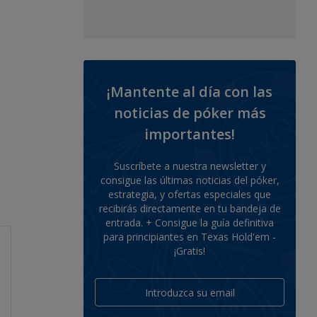
¡Mantente al día con las
noticias de póker más
importantes!
Suscríbete a nuestra newsletter y
consigue las últimas noticias del póker,
estrategia, y ofertas especiales que
recibirás directamente en tu bandeja de
entrada. + Consigue la guía definitiva
para principiantes en Texas Hold'em -
¡Gratis!