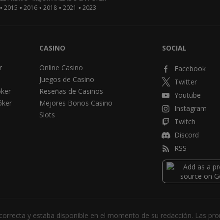
•
•
•
•
•
2015
2016
2018
2021
2023
CASINO
SOCIAL
r
Online Casino
Facebook
Juegos de Casino
Twitter
óker
Reseñas de Casinos
Youtube
óker
Mejores Bonos Casino
Instagram
Slots
Twitch
Discord
RSS
ra correcta y estaba disponible en el momento de su redacción. La