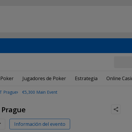
 Poker
Jugadores de Poker
Estrategia
Online Cas
T Prague
€5,300 Main Event
 Prague
Información del evento