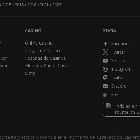
•
•
•
•
•
2015
2016
2018
2021
2023
CASINO
SOCIAL
r
Online Casino
Facebook
Juegos de Casino
Twitter
óker
Reseñas de Casinos
Youtube
óker
Mejores Bonos Casino
Instagram
Slots
Twitch
Discord
RSS
ra correcta y estaba disponible en el momento de su redacción. La