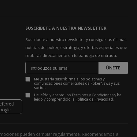
SUSCRÍBETE A NUESTRA NEWSLETTER
Suscríbete a nuestra newsletter y consigue las últimas
noticias del póker, estrategia, y ofertas especiales que
recibirás directamente en tu bandeja de entrada.
ÚNETE
Me gustaría suscribirme a los boletines y
comunicaciones comerciales de PokerNews y sus
socios.
He leído y acepto los
Términos y Condiciones
y he
leído y comprendido la
Política de Privacidad
.
s promociones pueden cambiar regularmente. Recomendamos a