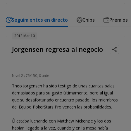
Seguimientos en directo
Chips
Premios
2013 Mar 10
Jorgensen regresa al negocio
Nivel 2 : 75/150, 0 ante
Theo Jorgensen ha sido testigo de unas cuantas balas
demasiados para su gusto últimamente, pero al igual
que su desafortunado encuentro pasado, los miembros
del Equipo PokerStars Pro vencen las probabilidades.
Él estaba luchando con Matthew Mckenzie y los dos
habían llegado a la vez, cuando y en la mesa había