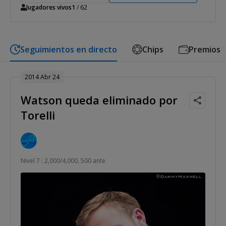
Jugadores vivos
1
/ 62
Seguimientos en directo
Chips
Premios
2014 Abr 24
Watson queda eliminado por
Torelli
Nivel 7 : 2,000/4,000, 500 ante