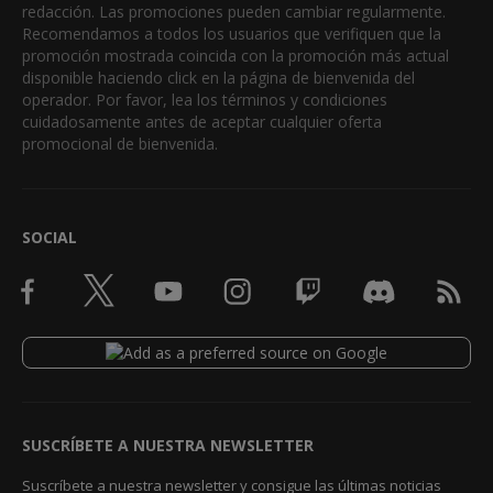
redacción. Las promociones pueden cambiar regularmente.
Recomendamos a todos los usuarios que verifiquen que la
promoción mostrada coincida con la promoción más actual
disponible haciendo click en la página de bienvenida del
operador. Por favor, lea los términos y condiciones
cuidadosamente antes de aceptar cualquier oferta
promocional de bienvenida.
SOCIAL
SUSCRÍBETE A NUESTRA NEWSLETTER
Suscríbete a nuestra newsletter y consigue las últimas noticias