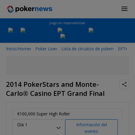
Juego con responsabilidad.
Inicio/Home
Poker Live
Lista de circuitos de poker
EPT
2
2014 PokerStars and Monte-
Carlo® Casino EPT Grand Final
€100,000 Super High Roller
Día 1
Información del
evento