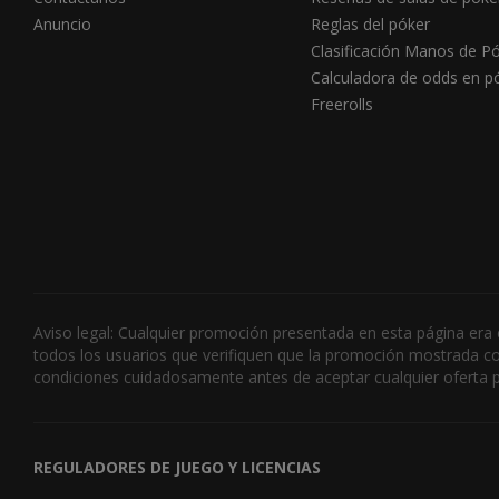
Anuncio
Reglas del póker
Clasificación Manos de P
Calculadora de odds en p
Freerolls
Aviso legal: Cualquier promoción presentada en esta página e
todos los usuarios que verifiquen que la promoción mostrada coi
condiciones cuidadosamente antes de aceptar cualquier oferta 
REGULADORES DE JUEGO Y LICENCIAS