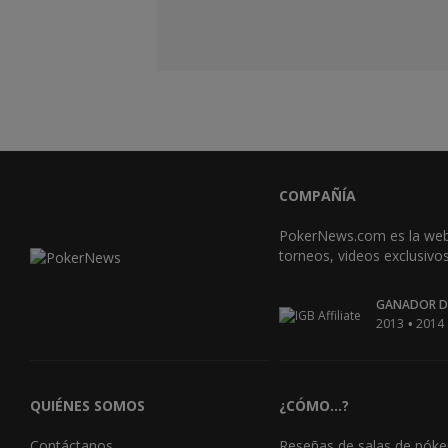
COMPAÑÍA
PokerNews.com es la web l
torneos, videos exclusiv
GANADOR DE
•
2013
2014
QUIÉNES SOMOS
¿CÓMO...?
Contáctanos
Reseñas de salas de póke