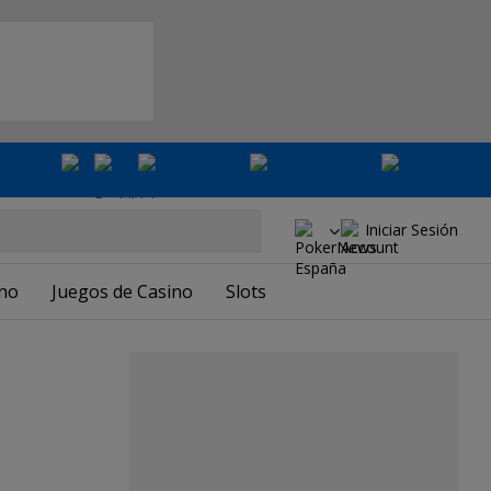
Iniciar Sesión
ino
Juegos de Casino
Slots