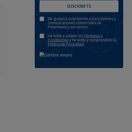
SUSCRÍBETE
Me gustaría suscribirme a los boletines y
comunicaciones comerciales de
PokerNews y sus socios.
He leído y acepto los
Términos y
Condiciones
y he leído y comprendido la
Política de Privacidad
.