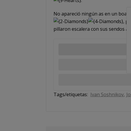
.
No apareció ningún as en un boar
, p
pillaron escalera con sus sendos as
Tags/etiquetas:
Ivan Soshnikov
J