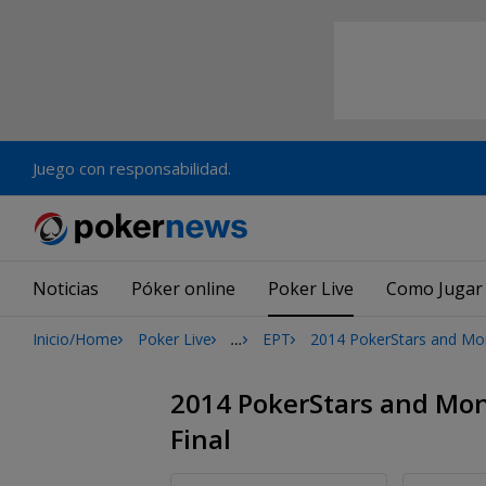
Juego con responsabilidad.
Noticias
Póker online
Poker Live
Como Jugar
Inicio/Home
Poker Live
…
EPT
2014 PokerStars and Monte-Carlo® 
2014 PokerStars and Mon
Final