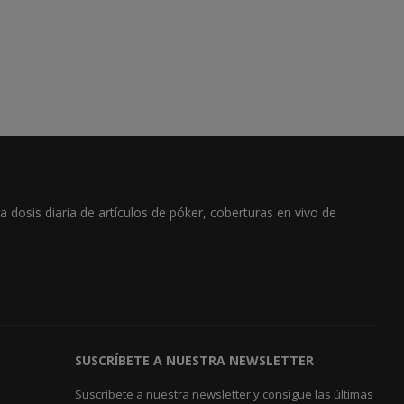
dosis diaria de artículos de póker, coberturas en vivo de
SUSCRÍBETE A NUESTRA NEWSLETTER
Suscríbete a nuestra newsletter y consigue las últimas