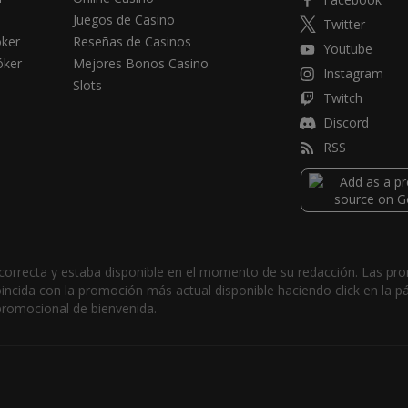
Juegos de Casino
Twitter
óker
Reseñas de Casinos
Youtube
óker
Mejores Bonos Casino
Instagram
Slots
Twitch
Discord
RSS
ra correcta y estaba disponible en el momento de su redacción. La
ncida con la promoción más actual disponible haciendo click en la pág
promocional de bienvenida.