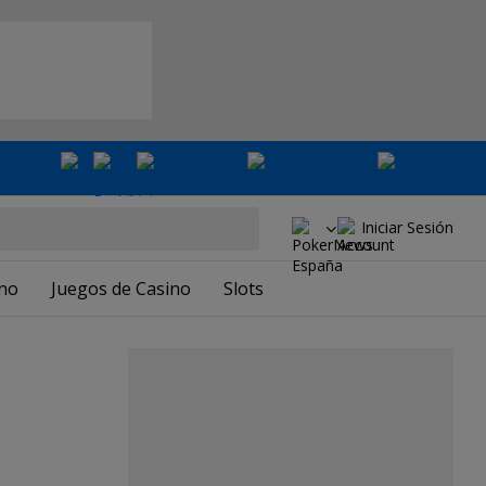
Iniciar Sesión
ino
Juegos de Casino
Slots