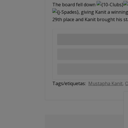
The board fell down
, giving Kanit a winnin
29th place and Kanit brought his st
Tags/etiquetas:
Mustapha Kanit
O