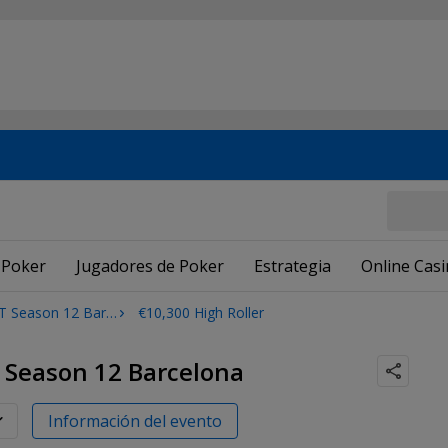
 Poker
Jugadores de Poker
Estrategia
Online Cas
eason 12 Barcelona
€10,300 High Roller
 Season 12 Barcelona
Información del evento