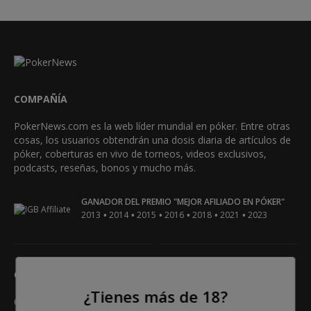
COMPAÑÍA
PokerNews.com es la web líder mundial en póker. Entre otras
cosas, los usuarios obtendrán una dosis diaria de artículos de
póker, coberturas en vivo de torneos, videos exclusivos,
podcasts, reseñas, bonos y mucho más.
GANADOR DEL PREMIO "MEJOR AFILIADO EN PÓKER"
•
•
•
•
•
•
2013
2014
2015
2016
2018
2021
2023
QUIÉNES SOMOS
¿CÓMO...?
¿Tienes más de 18?
Contáctanos
Reseñas de salas de póker