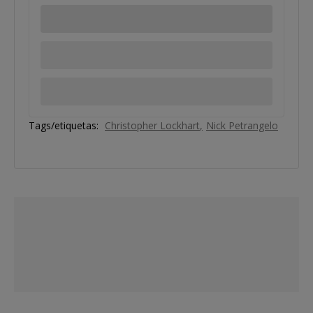
Tags/etiquetas:
Christopher Lockhart
Nick Petrangelo