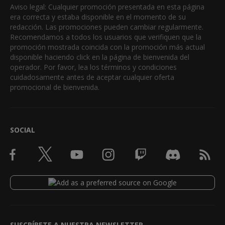
Aviso legal: Cualquier promoción presentada en esta página
era correcta y estaba disponible en el momento de su
redacción. Las promociones pueden cambiar regularmente.
Recomendamos a todos los usuarios que verifiquen que la
promoción mostrada coincida con la promoción más actual
disponible haciendo click en la página de bienvenida del
operador. Por favor, lea los términos y condiciones
cuidadosamente antes de aceptar cualquier oferta
promocional de bienvenida.
SOCIAL
SUSCRÍBETE A NUESTRA NEWSLETTER