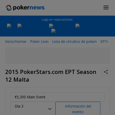
Juego con responsabilidad.
Inicio/Home
Poker Live
Lista de circuitos de poker
EPT
2
2015 PokerStars.com EPT Season
12 Malta
€5,300 Main Event
Día 3
Información del
evento