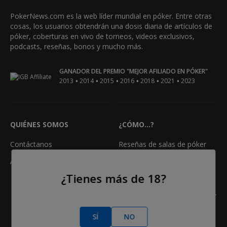
PokerNews.com es la web líder mundial en póker. Entre otras
cosas, los usuarios obtendrán una dosis diaria de artículos de
póker, coberturas en vivo de torneos, videos exclusivos,
podcasts, reseñas, bonos y mucho más.
GANADOR DEL PREMIO "MEJOR AFILIADO EN PÓKER"
•
•
•
•
•
•
2013
2014
2015
2016
2018
2021
2023
QUIÉNES SOMOS
¿CÓMO...?
Contáctanos
Reseñas de salas de póker
Anuncio
Reglas del póker
¿Tienes más de 18?
Clasificación Manos de Póker
Calculadora de odds en póker
Freerolls
SÍ
NO