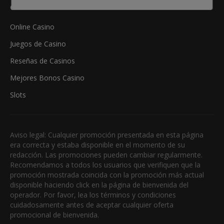
CASINO
Online Casino
Juegos de Casino
Reseñas de Casinos
Mejores Bonos Casino
Slots
Aviso legal: Cualquier promoción presentada en esta página
era correcta y estaba disponible en el momento de su
redacción. Las promociones pueden cambiar regularmente.
Recomendamos a todos los usuarios que verifiquen que la
promoción mostrada coincida con la promoción más actual
disponible haciendo click en la página de bienvenida del
operador. Por favor, lea los términos y condiciones
cuidadosamente antes de aceptar cualquier oferta
promocional de bienvenida.