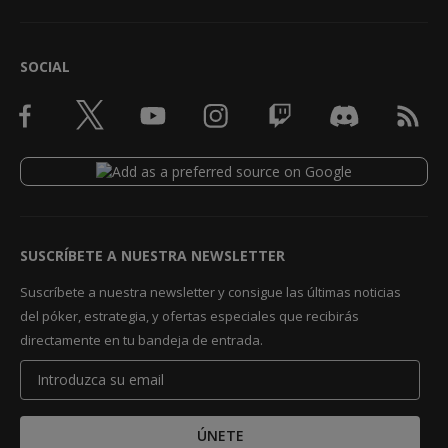
SOCIAL
SUSCRÍBETE A NUESTRA NEWSLETTER
Suscríbete a nuestra newsletter y consigue las últimas noticias
del póker, estrategia, y ofertas especiales que recibirás
directamente en tu bandeja de entrada.
ÚNETE