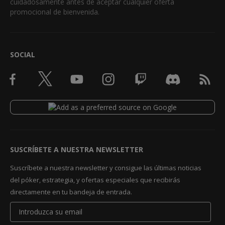
cuidadosamente antes de aceptar cualquier oferta
promocional de bienvenida.
SOCIAL
SUSCRÍBETE A NUESTRA NEWSLETTER
Suscríbete a nuestra newsletter y consigue las últimas noticias
del póker, estrategia, y ofertas especiales que recibirás
directamente en tu bandeja de entrada.