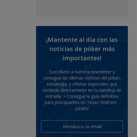
¡Mantente al día con las
noticias de póker más
importantes!
Suscríbete a nuestra newsletter y
consigue las últimas noticias del póker,
estrategia, y ofertas especiales que
recibirás directamente en tu bandeja de
entrada. + Consigue la guía definitiva
para principiantes en Texas Hold'em -
¡Gratis!