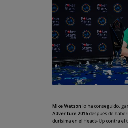
Mike Watson
lo ha conseguido, ga
Adventure 2016
después de haberse
durísima en el Heads-Up contra el 