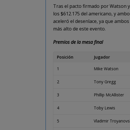
Tras el pacto firmado por Watson 
los $612.175 del americano, y ambo
aceleró el desenlace, ya que ambos
más alto de este evento.
Premios de la mesa final
Posición
Jugador
1
Mike Watson
2
Tony Gregg
3
Phillip McAllister
4
Toby Lewis
5
Vladimir Troyanovs