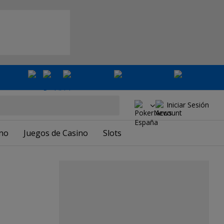
Iniciar Sesión
ino
Juegos de Casino
Slots