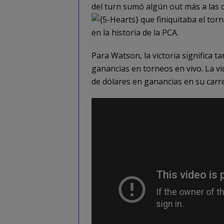
del turn sumó algún out más a las 
que finiquitaba el tor
en la historia de la PCA.
Para Watson, la victoria significa 
ganancias en torneos en vivo. La vi
de dólares en ganancias en su carr