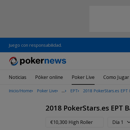
Juego con responsabilidad.
Noticias
Póker online
Poker Live
Como Jugar
Inicio/Home
Poker Live
…
EPT
2018 PokerStars.es EPT 
2018 PokerStars.es EPT 
€10,300 High Roller
Día 1