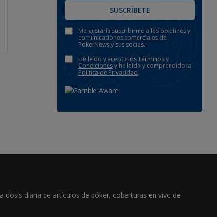
SUSCRÍBETE
Me gustaría suscribirme a los boletines y
comunicaciones comerciales de
PokerNews y sus socios.
He leído y acepto los
Términos y
Condiciones
y he leído y comprendido la
Política de Privacidad
.
dosis diaria de artículos de póker, coberturas en vivo de