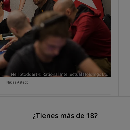
Niklas Astedt
¿Tienes más de 18?