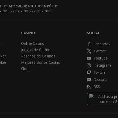
L PREMIO "MEJOR AFILIADO EN PÓKER"
•
•
•
•
•
2015
2016
2018
2021
2023
CASINO
SOCIAL
r
Online Casino
Facebook
Juegos de Casino
Twitter
óker
Reseñas de Casinos
Youtube
óker
Mejores Bonos Casino
Instagram
Slots
Twitch
Discord
RSS