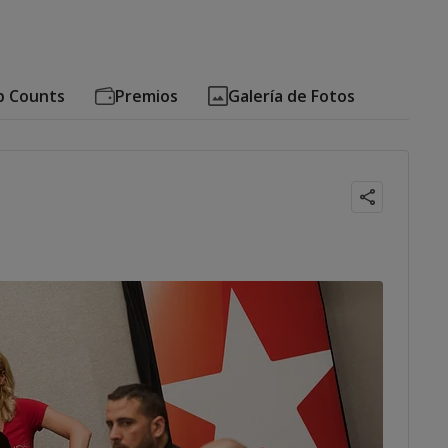
p Counts
Premios
Galería de Fotos