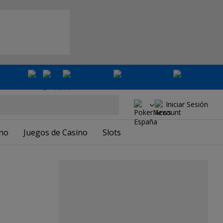
Iniciar Sesión
ino
Juegos de Casino
Slots