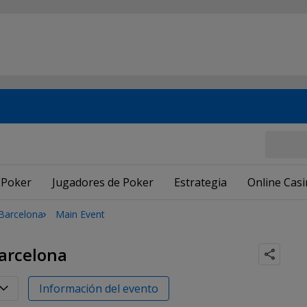
 Poker
Jugadores de Poker
Estrategia
Online Cas
Barcelona
Main Event
Barcelona
Información del evento