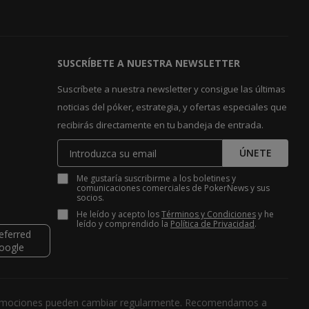
SUSCRÍBETE A NUESTRA NEWSLETTER
Suscríbete a nuestra newsletter y consigue las últimas
noticias del póker, estrategia, y ofertas especiales que
recibirás directamente en tu bandeja de entrada.
ÚNETE
Me gustaría suscribirme a los boletines y
comunicaciones comerciales de PokerNews y sus
socios.
He leído y acepto los
Términos y Condiciones
y he
leído y comprendido la
Política de Privacidad
.
s promociones pueden cambiar regularmente. Recomendamos a