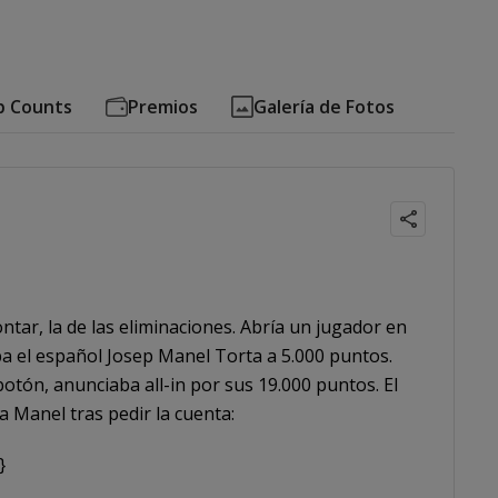
p Counts
Premios
Galería de Fotos
ar, la de las eliminaciones. Abría un jugador en
a el español Josep Manel Torta a 5.000 puntos.
otón, anunciaba all-in por sus 19.000 puntos. El
a Manel tras pedir la cuenta: