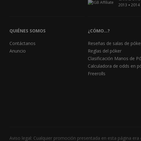
•
2013
2014
QUIÉNES SOMOS
¿CÓMO...?
Contáctanos
Reseñas de salas de póke
Anuncio
Reglas del póker
Clasificación Manos de P
Calculadora de odds en p
Freerolls
Aviso legal: Cualquier promoción presentada en esta página e