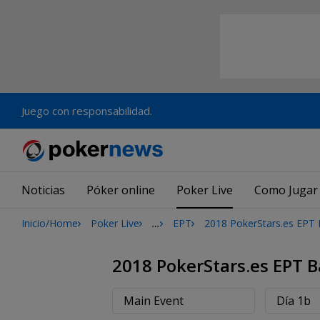
Juego con responsabilidad.
Noticias
Póker online
Poker Live
Como Jugar
Inicio/Home
Poker Live
…
EPT
2018 PokerStars.es EPT 
2018 PokerStars.es EPT 
Main Event
Día 1b