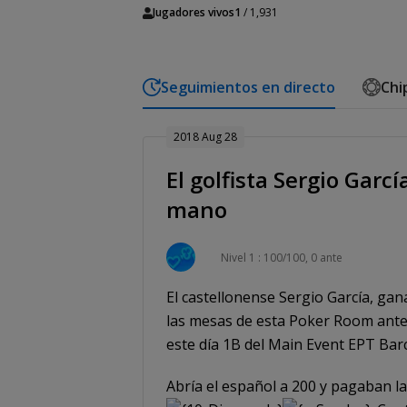
Jugadores vivos
1
/ 1,931
Seguimientos en directo
Chi
2018 Aug 28
El golfista Sergio Garcí
mano
Nivel 1 : 100/100, 0 ante
El castellonense Sergio García, ga
las mesas de esta Poker Room antes 
este día 1B del Main Event EPT Bar
Abría el español a 200 y pagaban l