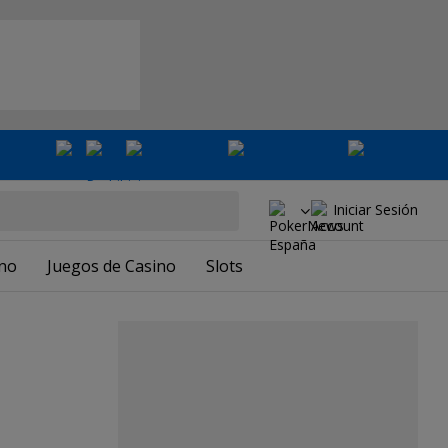
Iniciar Sesión
ino
Juegos de Casino
Slots