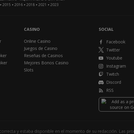
•
•
•
•
•
2015
2016
2018
2021
2023
CASINO
SOCIAL
r
Online Casino
Facebook
Juegos de Casino
Twitter
óker
Reseñas de Casinos
Youtube
óker
Mejores Bonos Casino
Instagram
Slots
Twitch
Discord
RSS
ra correcta y estaba disponible en el momento de su redacción. La