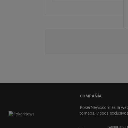
COMPAÑÍA
PokerNews.com es la web l
torneos, videos exclusiv
GANADOR DE