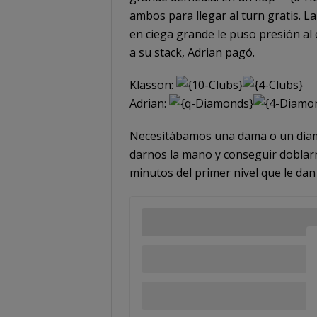
ambos para llegar al turn gratis. L
en ciega grande le puso presión al
a su stack, Adrian pagó.
Klasson:
Adrian:
Necesitábamos una dama o un diam
darnos la mano y conseguir doblarn
minutos del primer nivel que le dan 