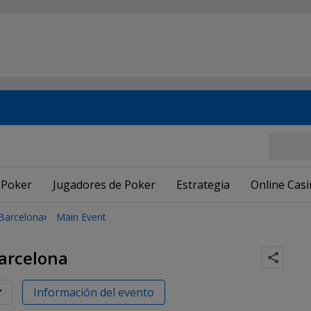
 Poker
Jugadores de Poker
Estrategia
Online Cas
Barcelona
Main Event
Barcelona
Información del evento