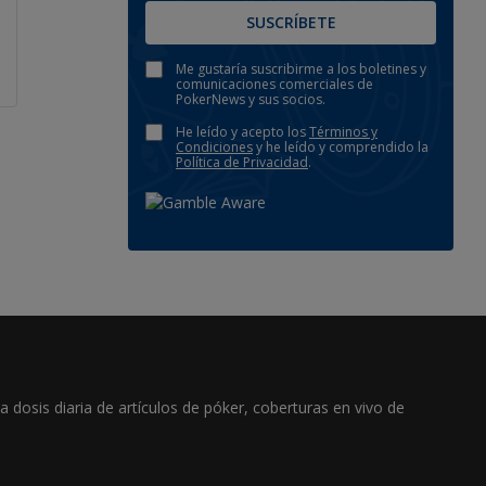
SUSCRÍBETE
Me gustaría suscribirme a los boletines y
comunicaciones comerciales de
PokerNews y sus socios.
He leído y acepto los
Términos y
Condiciones
y he leído y comprendido la
Política de Privacidad
.
dosis diaria de artículos de póker, coberturas en vivo de