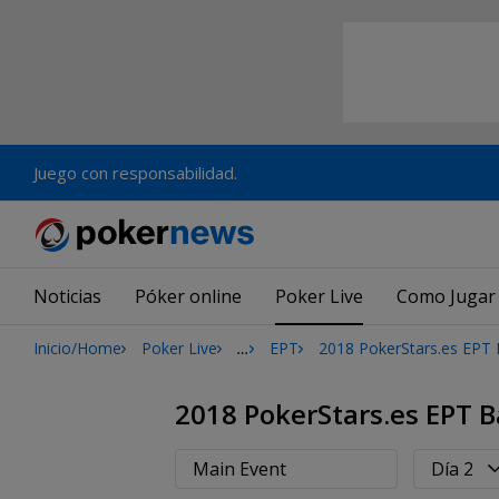
Juego con responsabilidad.
Noticias
Póker online
Poker Live
Como Jugar
Inicio/Home
Poker Live
…
EPT
2018 PokerStars.es EPT 
2018 PokerStars.es EPT 
Main Event
Día 2