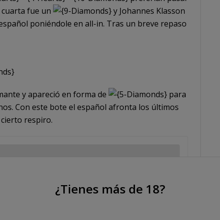
a cuarta fue un
y Johannes Klasson
 español poniéndole en all-in. Tras un breve repaso
ante y apareció en forma de
para
os. Con este bote el español afronta los últimos
cierto respiro.
¿Tienes más de 18?