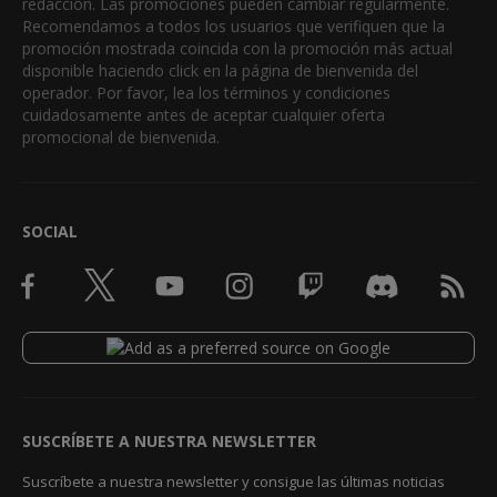
redacción. Las promociones pueden cambiar regularmente.
Recomendamos a todos los usuarios que verifiquen que la
promoción mostrada coincida con la promoción más actual
disponible haciendo click en la página de bienvenida del
operador. Por favor, lea los términos y condiciones
cuidadosamente antes de aceptar cualquier oferta
promocional de bienvenida.
SOCIAL
SUSCRÍBETE A NUESTRA NEWSLETTER
Suscríbete a nuestra newsletter y consigue las últimas noticias