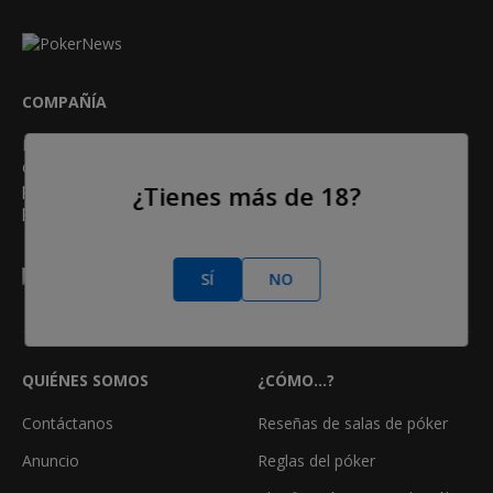
COMPAÑÍA
PokerNews.com es la web líder mundial en póker. Entre otras
cosas, los usuarios obtendrán una dosis diaria de artículos de
póker, coberturas en vivo de torneos, videos exclusivos,
¿Tienes más de 18?
podcasts, reseñas, bonos y mucho más.
GANADOR DEL PREMIO "MEJOR AFILIADO EN PÓKER"
SÍ
NO
•
•
•
•
•
•
2013
2014
2015
2016
2018
2021
2023
QUIÉNES SOMOS
¿CÓMO...?
Contáctanos
Reseñas de salas de póker
Anuncio
Reglas del póker