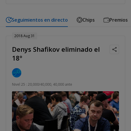
Seguimientos en directo
Chips
Premios
2018 Aug 31
Denys Shafikov eliminado el
18º
Nivel 25 : 20,000/40,000, 40,000 ante