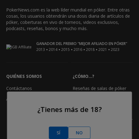
PokerNews.com es la web líder mundial en póker. Entre otras
cosas, los usuarios obtendrán una dosis diaria de artículos de
póker, coberturas en vivo de torneos, videos exclusivos,
podcasts, reseñas, bonos y mucho más.
GANADOR DEL PREMIO "MEJOR AFILIADO EN PÓKER"
•
•
•
•
•
•
2013
2014
2015
2016
2018
2021
2023
QUIÉNES SOMOS
¿CÓMO...?
Contáctanos
Reseñas de salas de póker
Anuncio
Reglas del póker
¿Tienes más de 18?
Clasificación Manos de Póker
Calculadora de odds en póker
Freerolls
SÍ
NO