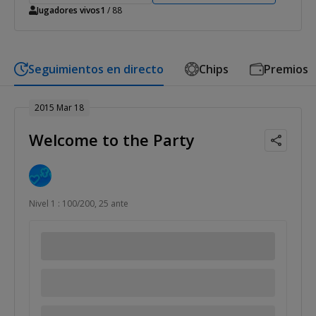
Jugadores vivos
1
/ 88
Seguimientos en directo
Chips
Premios
2015 Mar 18
Welcome to the Party
Nivel 1 : 100/200, 25 ante