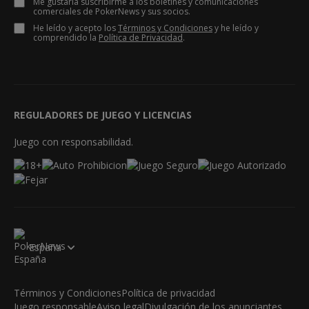
Me gustaría suscribirme a los boletines y comunicaciones
comerciales de PokerNews y sus socios.
He leído y acepto los
Términos y Condiciones
y he leído y
comprendido la
Política de Privacidad
.
REGULADORES DE JUEGO Y LICENCIAS
Juego con responsabilidad.
España
Términos y Condiciones
Política de privacidad
Juego responsable
Aviso legal
Divulgación de los anunciantes