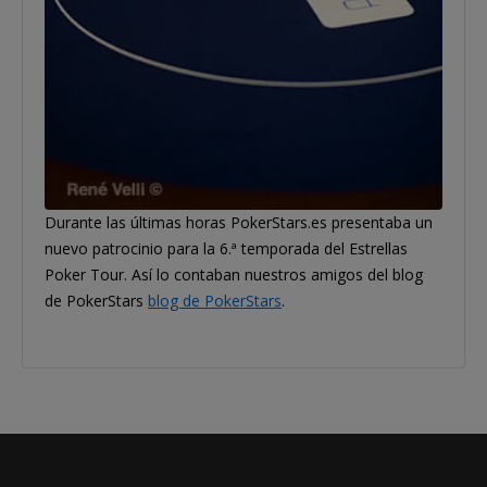
Durante las últimas horas PokerStars.es presentaba un
nuevo patrocinio para la 6.ª temporada del Estrellas
Poker Tour. Así lo contaban nuestros amigos del blog
de PokerStars
blog de PokerStars
.