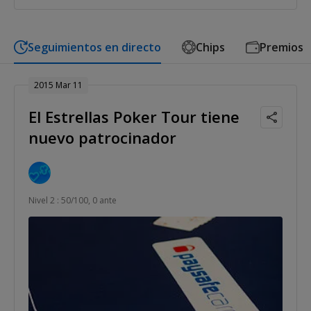
Seguimientos en directo
Chips
Premios
2015 Mar 11
El Estrellas Poker Tour tiene
nuevo patrocinador
Nivel 2 : 50/100, 0 ante