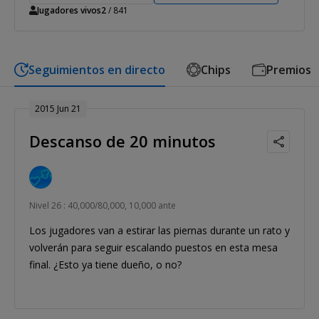
Jugadores vivos
2
/ 841
Seguimientos en directo
Chips
Premios
2015 Jun 21
Descanso de 20 minutos
Nivel 26 : 40,000/80,000, 10,000 ante
Los jugadores van a estirar las piernas durante un rato y
volverán para seguir escalando puestos en esta mesa
final. ¿Esto ya tiene dueño, o no?