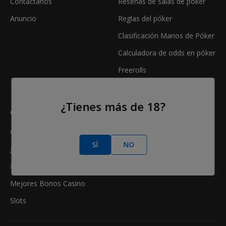
Contáctanos
Reseñas de salas de póker
Anuncio
Reglas del póker
Clasificación Manos de Póker
Calculadora de odds en póker
Freerolls
¿Tienes más de 18?
CASINO
Online Casino
SÍ
NO
Juegos de Casino
Reseñas de Casinos
Mejores Bonos Casino
Slots