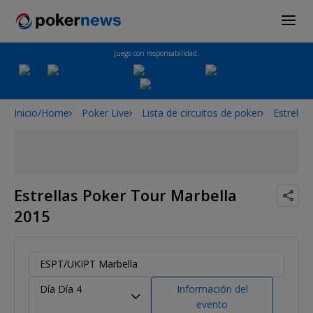
Juego con responsabilidad.
Inicio/Home
Poker Live
Lista de circuitos de poker
Estrella
Estrellas Poker Tour Marbella
2015
ESPT/UKIPT Marbella
Día Día 4
Información del
evento