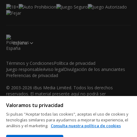
España
Términos y Condiciones
Política de privacidad
Juego responsable
Aviso legal
Divulgación de los anunciantes
Preferencias de privacidad
© 2003-2026 iBus Media Limited. Todos los derechos
reservados. El material presente aquí no podrá ser
reproducido, mostrado, modificado o distribuido sin el
Valoramos tu privacidad
permiso expreso y por escrito del poseedor de los derechos
de autor.
Si pulsas "Aceptar todas las cookies", aceptas el uso de cookies y
iBus Media Limited, 33-37 Athol Street M1 1LB -Douglas -Isle
tecnologías similares para ayudarnos a mejorar tu experiencia, el
análisis y el marketing.
Consulta nuestra política de cookies
of Man