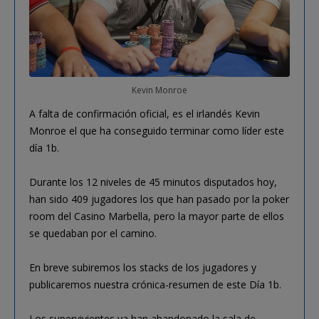
Kevin Monroe
A falta de confirmación oficial, es el irlandés Kevin
Monroe el que ha conseguido terminar como líder este
día 1b.
Durante los 12 niveles de 45 minutos disputados hoy,
han sido 409 jugadores los que han pasado por la poker
room del Casino Marbella, pero la mayor parte de ellos
se quedaban por el camino.
En breve subiremos los stacks de los jugadores y
publicaremos nuestra crónica-resumen de este Día 1b.
Los supervivientes ya han abandonado la sala de