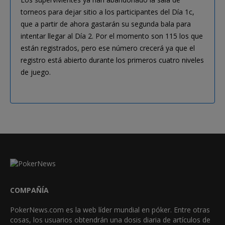
torneos para dejar sitio a los participantes del Día 1c,
que a partir de ahora gastarán su segunda bala para
intentar llegar al Día 2. Por el momento son 115 los que
están registrados, pero ese número crecerá ya que el
registro está abierto durante los primeros cuatro niveles
de juego.
COMPAÑÍA
PokerNews.com es la web líder mundial en póker. Entre otras
cosas, los usuarios obtendrán una dosis diaria de artículos de