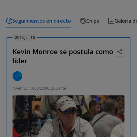
Seguimientos en directo
Chips
Galería d
2016 Jun 16
Kevin Monroe se postula como
líder
Nivel 12 : 1,000/2,000, 200 ante