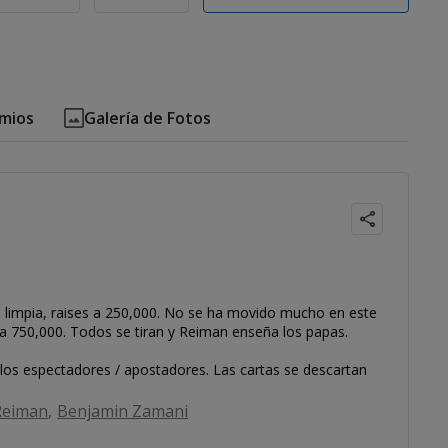
mios
Galería de Fotos
a limpia, raises a 250,000. No se ha movido mucho en este
e a 750,000. Todos se tiran y Reiman enseña los papas.
a los espectadores / apostadores. Las cartas se descartan
Reiman
Benjamin Zamani