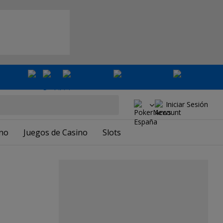
Iniciar Sesión
ino
Juegos de Casino
Slots