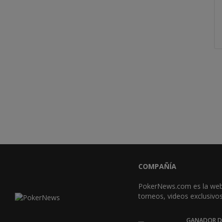
COMPAÑÍA
PokerNews.com es la web l
torneos, videos exclusiv
GANADOR DE