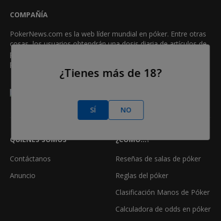
COMPAÑÍA
PokerNews.com es la web líder mundial en póker. Entre otras
cosas, los usuarios obtendrán una dosis diaria de artículos de
póker, coberturas en vivo de torneos, videos exclusivos,
podcasts, reseñas, bonos y mucho más.
¿Tienes más de 18?
GANADOR DEL PREMIO "MEJOR AFILIADO EN PÓKER"
•
•
•
•
•
•
2013
2014
2015
2016
2018
2021
2023
SÍ
NO
QUIÉNES SOMOS
¿CÓMO...?
Contáctanos
Reseñas de salas de póker
Anuncio
Reglas del póker
Clasificación Manos de Póker
Calculadora de odds en póker