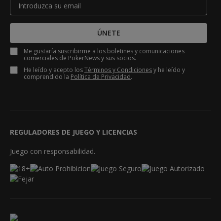
ÚNETE
Me gustaría suscribirme a los boletines y comunicaciones
comerciales de PokerNews y sus socios.
He leído y acepto los
Términos y Condiciones
y he leído y
comprendido la
Política de Privacidad
.
REGULADORES DE JUEGO Y LICENCIAS
Juego con responsabilidad.