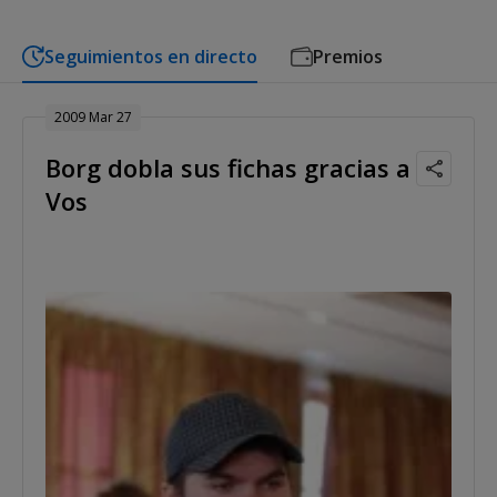
Seguimientos en directo
Premios
2009 Mar 27
Borg dobla sus fichas gracias a
Vos