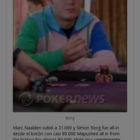
Borg
Marc Naalden subió a 21.000 y Simon Borg fue all-in
desde el botón con casi 80.000 Mapushed all in from
the button for almost 80,000. Mark Vos simplemente