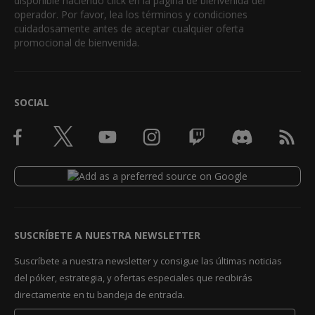
disponible haciendo click en la página de bienvenida del
operador. Por favor, lea los términos y condiciones
cuidadosamente antes de aceptar cualquier oferta
promocional de bienvenida.
SOCIAL
SUSCRÍBETE A NUESTRA NEWSLETTER
Suscríbete a nuestra newsletter y consigue las últimas noticias
del póker, estrategia, y ofertas especiales que recibirás
directamente en tu bandeja de entrada.