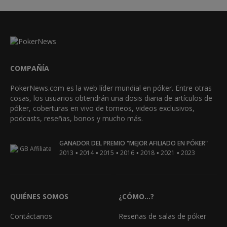
COMPAÑÍA
PokerNews.com es la web líder mundial en póker. Entre otras
cosas, los usuarios obtendrán una dosis diaria de artículos de
póker, coberturas en vivo de torneos, videos exclusivos,
podcasts, reseñas, bonos y mucho más.
GANADOR DEL PREMIO "MEJOR AFILIADO EN PÓKER"
•
•
•
•
•
•
2013
2014
2015
2016
2018
2021
2023
QUIÉNES SOMOS
¿CÓMO...?
Contáctanos
Reseñas de salas de póker