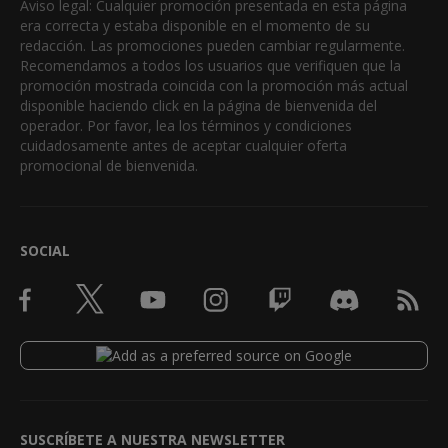
Aviso legal: Cualquier promoción presentada en esta página
era correcta y estaba disponible en el momento de su
redacción. Las promociones pueden cambiar regularmente.
Recomendamos a todos los usuarios que verifiquen que la
promoción mostrada coincida con la promoción más actual
disponible haciendo click en la página de bienvenida del
operador. Por favor, lea los términos y condiciones
cuidadosamente antes de aceptar cualquier oferta
promocional de bienvenida.
SOCIAL
SUSCRÍBETE A NUESTRA NEWSLETTER