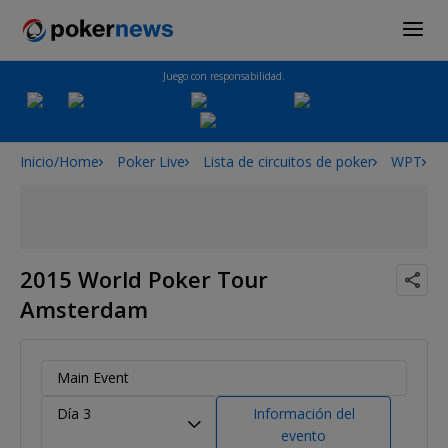
Juego con responsabilidad.
Inicio/Home
Poker Live
Lista de circuitos de poker
WPT
2
2015 World Poker Tour
Amsterdam
Main Event
Día 3
Información del
evento