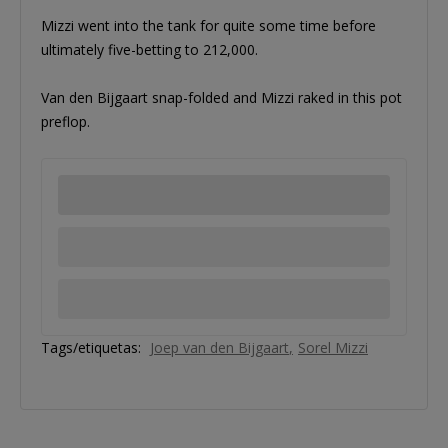
Mizzi went into the tank for quite some time before
ultimately five-betting to 212,000.
Van den Bijgaart snap-folded and Mizzi raked in this pot
preflop.
Tags/etiquetas:
Joep van den Bijgaart
Sorel Mizzi