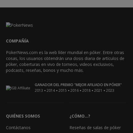
COMPAÑÍA
PokerNews.com es la web líder mundial en póker. Entre otras
cosas, los usuarios obtendrán una dosis diaria de artículos de
póker, coberturas en vivo de torneos, videos exclusivos,
podcasts, reseñas, bonos y mucho más.
GANADOR DEL PREMIO "MEJOR AFILIADO EN PÓKER"
•
•
•
•
•
•
2013
2014
2015
2016
2018
2021
2023
QUIÉNES SOMOS
¿CÓMO...?
Contáctanos
Reseñas de salas de póker