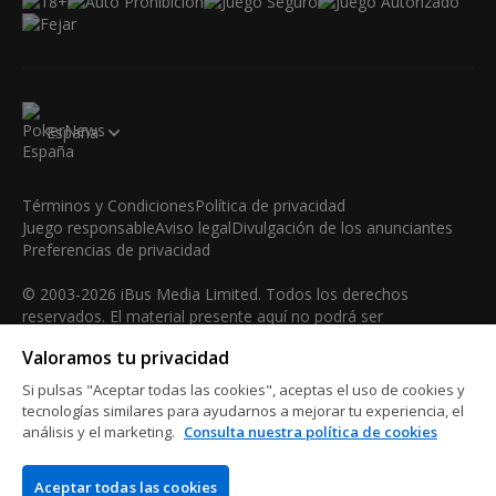
España
Términos y Condiciones
Política de privacidad
Juego responsable
Aviso legal
Divulgación de los anunciantes
Preferencias de privacidad
© 2003-2026 iBus Media Limited. Todos los derechos
reservados. El material presente aquí no podrá ser
reproducido, mostrado, modificado o distribuido sin el
Valoramos tu privacidad
permiso expreso y por escrito del poseedor de los derechos
de autor.
Si pulsas "Aceptar todas las cookies", aceptas el uso de cookies y
iBus Media Limited, 33-37 Athol Street M1 1LB -Douglas -Isle
tecnologías similares para ayudarnos a mejorar tu experiencia, el
análisis y el marketing.
Consulta nuestra política de cookies
of Man
Aceptar todas las cookies