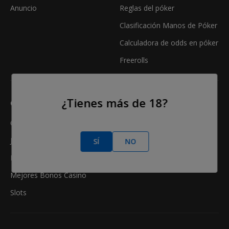
Anuncio
Reglas del póker
Clasificación Manos de Póker
Calculadora de odds en póker
Freerolls
¿Tienes más de 18?
CASINO
Online Casino
Juegos de Casino
SÍ
NO
Reseñas de Casinos
Mejores Bonos Casino
Slots