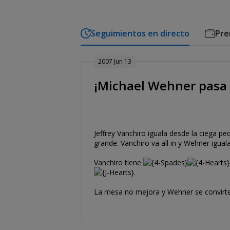
Seguimientos en directo
Pre
2007 Jun 13
¡Michael Wehner pasa a
Jeffrey Vanchiro iguala desde la ciega p
grande. Vanchiro va all in y Wehner iguala
Vanchiro tiene
.
La mesa no mejora y Wehner se convirte e