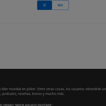
SÍ
NO
íder mundial en póker. Entre otras cosas, los usuarios obtendrán una 
os, podcasts, reseñas, bonos y mucho más.
L PREMIO "MEJOR AFILIADO EN PÓKER"