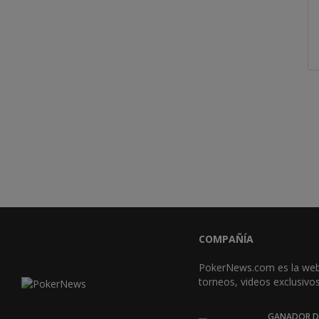
COMPAÑÍA
PokerNews.com es la web l
torneos, videos exclusiv
GANADOR DE