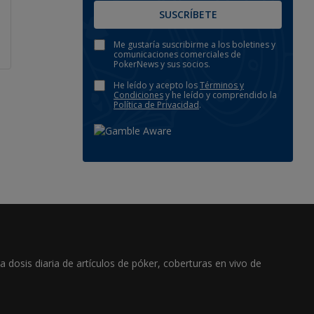
SUSCRÍBETE
Me gustaría suscribirme a los boletines y
comunicaciones comerciales de
PokerNews y sus socios.
He leído y acepto los
Términos y
Condiciones
y he leído y comprendido la
Política de Privacidad
.
dosis diaria de artículos de póker, coberturas en vivo de