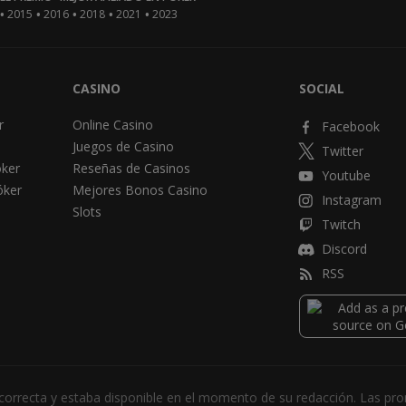
•
•
•
•
•
2015
2016
2018
2021
2023
CASINO
SOCIAL
r
Online Casino
Facebook
Juegos de Casino
Twitter
óker
Reseñas de Casinos
Youtube
óker
Mejores Bonos Casino
Instagram
Slots
Twitch
Discord
RSS
ra correcta y estaba disponible en el momento de su redacción. La