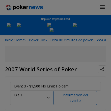
Juego con responsabilidad.
Inicio/Home
Poker Live
Lista de circuitos de poker
WSOP
2007 World Series of Poker
Event 3 - $1,500 No Limit Holdem
Día 1
Información del
evento