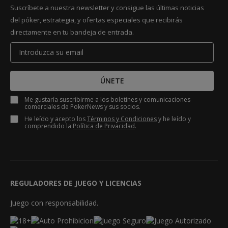
Suscríbete a nuestra newsletter y consigue las últimas noticias
del póker, estrategia, y ofertas especiales que recibirás
directamente en tu bandeja de entrada.
ÚNETE
Me gustaría suscribirme a los boletines y comunicaciones
comerciales de PokerNews y sus socios.
He leído y acepto los
Términos y Condiciones
y he leído y
comprendido la
Política de Privacidad
.
REGULADORES DE JUEGO Y LICENCIAS
Juego con responsabilidad.