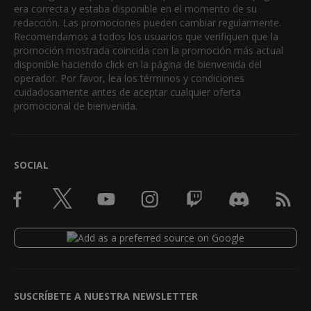
era correcta y estaba disponible en el momento de su
redacción. Las promociones pueden cambiar regularmente.
Recomendamos a todos los usuarios que verifiquen que la
promoción mostrada coincida con la promoción más actual
disponible haciendo click en la página de bienvenida del
operador. Por favor, lea los términos y condiciones
cuidadosamente antes de aceptar cualquier oferta
promocional de bienvenida.
SOCIAL
SUSCRÍBETE A NUESTRA NEWSLETTER