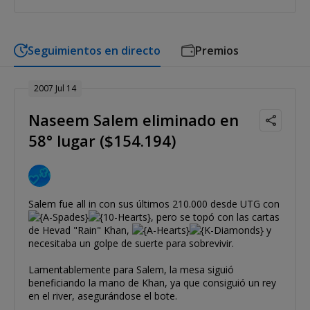
Seguimientos en directo
Premios
2007 Jul 14
Naseem Salem eliminado en
58° lugar ($154.194)
Salem fue all in con sus últimos 210.000 desde UTG con
, pero se topó con las cartas
de Hevad "Rain" Khan,
y
necesitaba un golpe de suerte para sobrevivir.
Lamentablemente para Salem, la mesa siguió
beneficiando la mano de Khan, ya que consiguió un rey
en el river, asegurándose el bote.