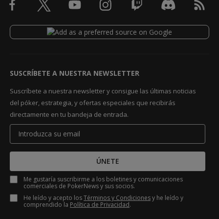
SUSCRÍBETE A NUESTRA NEWSLETTER
Suscríbete a nuestra newsletter y consigue las últimas noticias
del póker, estrategia, y ofertas especiales que recibirás
directamente en tu bandeja de entrada.
ÚNETE
Me gustaría suscribirme a los boletines y comunicaciones
comerciales de PokerNews y sus socios.
He leído y acepto los
Términos y Condiciones
y he leído y
comprendido la
Política de Privacidad
.