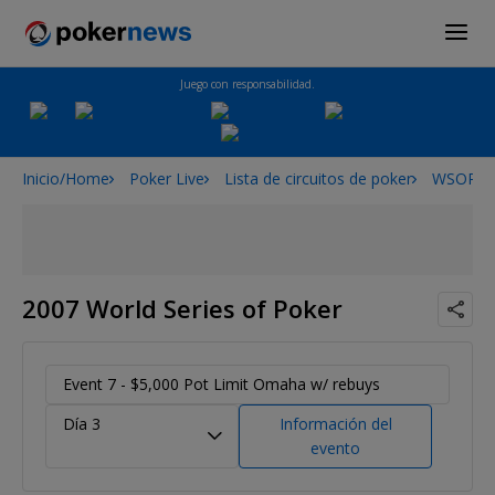
Juego con responsabilidad.
Inicio/Home
Poker Live
Lista de circuitos de poker
WSOP
2007 World Series of Poker
Event 7 - $5,000 Pot Limit Omaha w/ rebuys
Día 3
Información del
evento