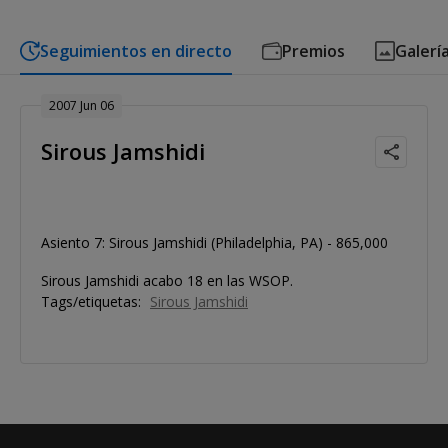
Seguimientos en directo
Premios
Galerí
2007 Jun 06
Sirous Jamshidi
Asiento 7: Sirous Jamshidi (Philadelphia, PA) - 865,000
Sirous Jamshidi acabo 18 en las WSOP.
Tags/etiquetas:
Sirous Jamshidi