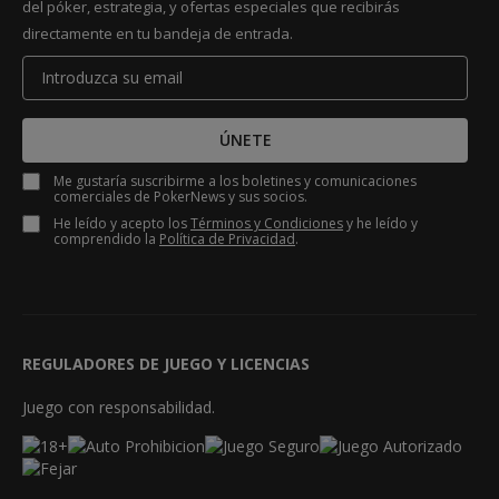
del póker, estrategia, y ofertas especiales que recibirás
directamente en tu bandeja de entrada.
ÚNETE
Me gustaría suscribirme a los boletines y comunicaciones
comerciales de PokerNews y sus socios.
He leído y acepto los
Términos y Condiciones
y he leído y
comprendido la
Política de Privacidad
.
REGULADORES DE JUEGO Y LICENCIAS
Juego con responsabilidad.