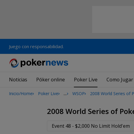
Juego con responsabilidad.
Noticias
Póker online
Poker Live
Como Jugar
Inicio/Home
Poker Live
…
WSOP
2008 World Series of 
2008 World Series of Pok
Event 48 - $2,000 No Limit Hold'em