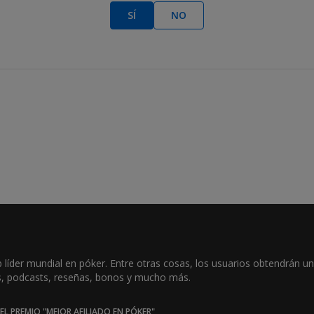
SÍ
NO
íder mundial en póker. Entre otras cosas, los usuarios obtendrán una 
os, podcasts, reseñas, bonos y mucho más.
L PREMIO "MEJOR AFILIADO EN PÓKER"