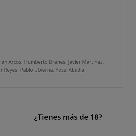
án Arcos
Humberto Brenes
Javier Martínez
r Reyes
Pablo Ubierna
Yossi Abadia
¿Tienes más de 18?