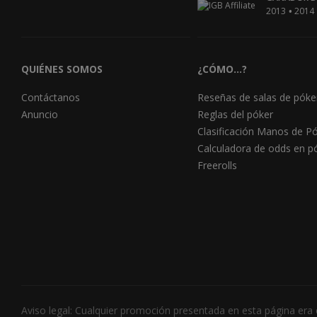
•
2013
2014
QUIÉNES SOMOS
¿CÓMO...?
Contáctanos
Reseñas de salas de póke
Anuncio
Reglas del póker
Clasificación Manos de P
Calculadora de odds en p
Freerolls
Aviso legal: Cualquier promoción presentada en esta página e