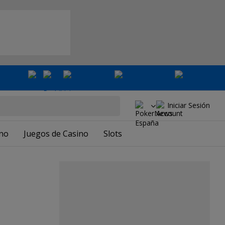
Iniciar Sesión
ino
Juegos de Casino
Slots