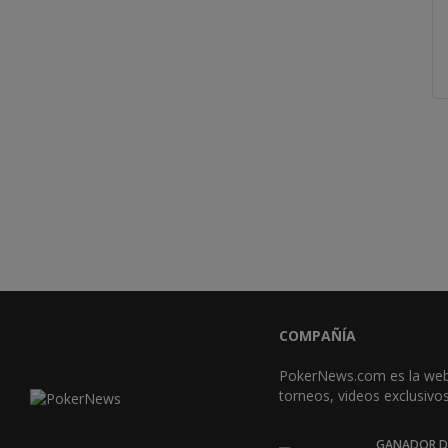
COMPAÑÍA
PokerNews.com es la web l
torneos, videos exclusiv
GANADOR DE