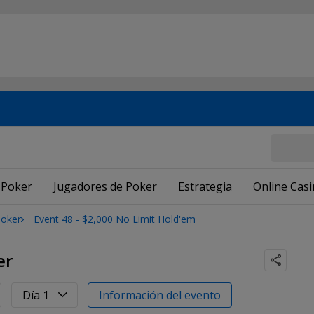
 Poker
Jugadores de Poker
Estrategia
Online Cas
Poker
Event 48 - $2,000 No Limit Hold'em
er
Día 1
Información del evento