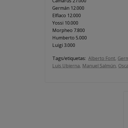
Camarus 27.000
Germán 12.000
Elflaco 12.000
Yossi 10.000
Morpheo 7.800
Humberto 5.000
Luigi 3.000
Tags/etiquetas:
Alberto Font
Germ
Luis Ubierna
Manuel Salmún
Osca