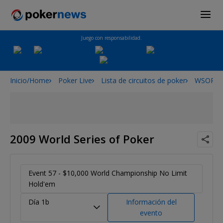
Juego con responsabilidad.
Inicio/Home
Poker Live
Lista de circuitos de poker
WSOP
2009 World Series of Poker
Event 57 - $10,000 World Championship No Limit
Hold'em
Día 1b
Información del
evento