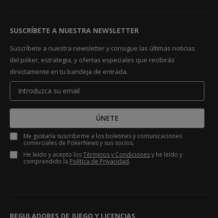
SUSCRÍBETE A NUESTRA NEWSLETTER
Suscríbete a nuestra newsletter y consigue las últimas noticias
del póker, estrategia, y ofertas especiales que recibirás
directamente en tu bandeja de entrada.
ÚNETE
Me gustaría suscribirme a los boletines y comunicaciones
comerciales de PokerNews y sus socios.
He leído y acepto los
Términos y Condiciones
y he leído y
comprendido la
Política de Privacidad
.
REGULADORES DE JUEGO Y LICENCIAS