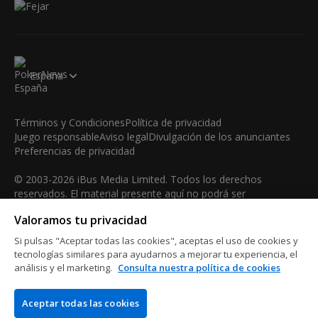
España
Términos y Condiciones
Política de privacidad
Juego responsable
Aviso legal
Divulgación de los anunciantes
Preferencias de privacidad
© 2003-2026 iBus Media Limited. Todos los derechos
reservados. El material presente aquí no podrá ser
reproducido, mostrado, modificado o distribuido sin el
Valoramos tu privacidad
permiso expreso y por escrito del poseedor de los derechos
de autor.
Si pulsas "Aceptar todas las cookies", aceptas el uso de cookies y
iBus Media Limited, 33-37 Athol Street M1 1LB -Douglas -Isle
tecnologías similares para ayudarnos a mejorar tu experiencia, el
análisis y el marketing.
Consulta nuestra política de cookies
of Man
Aceptar todas las cookies