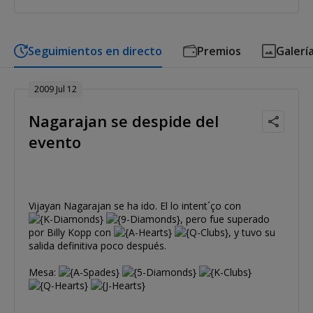
Seguimientos en directo
Premios
Galerí
2009 Jul 12
Nagarajan se despide del
evento
Vijayan Nagarajan se ha ido. El lo intent´ço con
, pero fue superado
por Billy Kopp con
, y tuvo su
salida definitiva poco después.
Mesa: