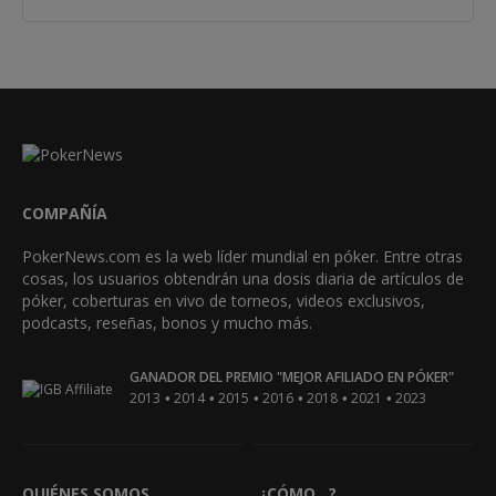
COMPAÑÍA
PokerNews.com es la web líder mundial en póker. Entre otras
cosas, los usuarios obtendrán una dosis diaria de artículos de
póker, coberturas en vivo de torneos, videos exclusivos,
podcasts, reseñas, bonos y mucho más.
GANADOR DEL PREMIO "MEJOR AFILIADO EN PÓKER"
•
•
•
•
•
•
2013
2014
2015
2016
2018
2021
2023
QUIÉNES SOMOS
¿CÓMO...?