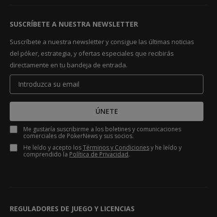
SUSCRÍBETE A NUESTRA NEWSLETTER
Suscríbete a nuestra newsletter y consigue las últimas noticias
del póker, estrategia, y ofertas especiales que recibirás
directamente en tu bandeja de entrada.
ÚNETE
Me gustaría suscribirme a los boletines y comunicaciones
comerciales de PokerNews y sus socios.
He leído y acepto los
Términos y Condiciones
y he leído y
comprendido la
Política de Privacidad
.
REGULADORES DE JUEGO Y LICENCIAS