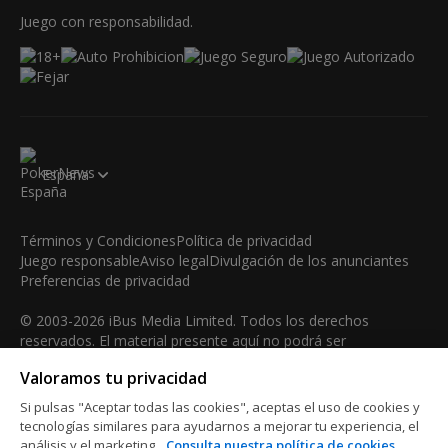
Juego con responsabilidad.
España
Términos y Condiciones
Política de privacidad
Juego responsable
Aviso legal
Divulgación de los anunciantes
Preferencias de privacidad
© 2003-2026 iBus Media Limited. Todos los derechos
reservados. El material presente aquí no podrá ser
reproducido, mostrado, modificado o distribuido sin el
Valoramos tu privacidad
permiso expreso y por escrito del poseedor de los derechos
de autor.
Si pulsas "Aceptar todas las cookies", aceptas el uso de cookies y
iBus Media Limited, 33-37 Athol Street M1 1LB -Douglas -Isle
tecnologías similares para ayudarnos a mejorar tu experiencia, el
análisis y el marketing.
Consulta nuestra política de cookies
of Man