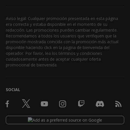
Aviso legal: Cualquier promoción presentada en esta página
era correcta y estaba disponible en el momento de su
redacción. Las promociones pueden cambiar regularmente.
Recomendamos a todos los usuarios que verifiquen que la
promoción mostrada coincida con la promoción más actual
disponible haciendo click en la página de bienvenida del
operador. Por favor, lea los términos y condiciones
cuidadosamente antes de aceptar cualquier oferta
promocional de bienvenida.
SOCIAL