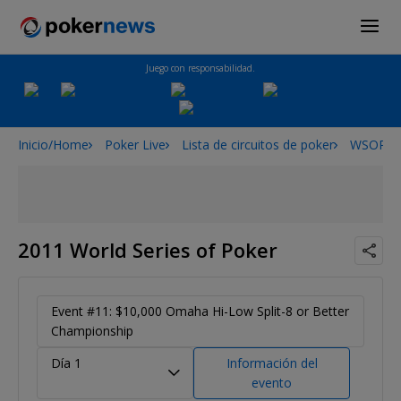
Juego con responsabilidad.
Inicio/Home
Poker Live
Lista de circuitos de poker
WSOP
2011 World Series of Poker
Event #11: $10,000 Omaha Hi-Low Split-8 or Better
Championship
Día 1
Información del
evento