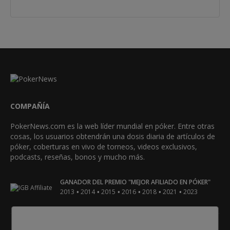
COMPAÑÍA
PokerNews.com es la web líder mundial en póker. Entre otras
cosas, los usuarios obtendrán una dosis diaria de artículos de
póker, coberturas en vivo de torneos, videos exclusivos,
podcasts, reseñas, bonos y mucho más.
GANADOR DEL PREMIO "MEJOR AFILIADO EN PÓKER"
•
•
•
•
•
•
2013
2014
2015
2016
2018
2021
2023