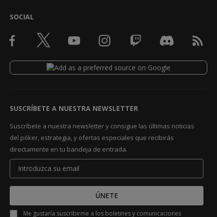
SOCIAL
SUSCRÍBETE A NUESTRA NEWSLETTER
Suscríbete a nuestra newsletter y consigue las últimas noticias
del póker, estrategia, y ofertas especiales que recibirás
directamente en tu bandeja de entrada.
ÚNETE
Me gustaría suscribirme a los boletines y comunicaciones