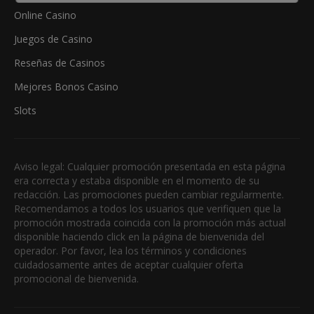
Online Casino
Juegos de Casino
Reseñas de Casinos
Mejores Bonos Casino
Slots
Aviso legal: Cualquier promoción presentada en esta página
era correcta y estaba disponible en el momento de su
redacción. Las promociones pueden cambiar regularmente.
Recomendamos a todos los usuarios que verifiquen que la
promoción mostrada coincida con la promoción más actual
disponible haciendo click en la página de bienvenida del
operador. Por favor, lea los términos y condiciones
cuidadosamente antes de aceptar cualquier oferta
promocional de bienvenida.