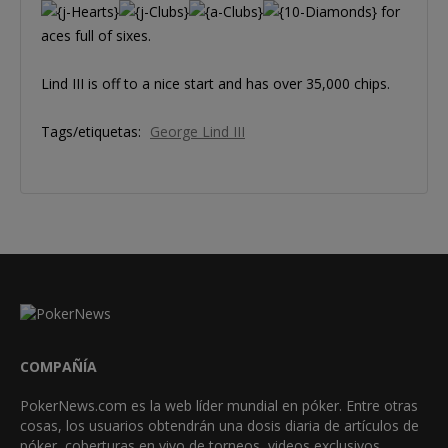
for
aces full of sixes.
Lind III is off to a nice start and has over 35,000 chips.
Tags/etiquetas:
George Lind III
COMPAÑÍA
PokerNews.com es la web líder mundial en póker. Entre otras
cosas, los usuarios obtendrán una dosis diaria de artículos de
póker, coberturas en vivo de torneos, videos exclusivos,