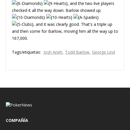
, and the two live players
checked it all the way down. Barlow showed up
, and it was clearly good. That's a triple up
and then some for Barlow, moving him all the way up to
167,000.
Tags/etiquetas:
Josh Arieh
Todd Barlow
George Lind
COMPAÑÍA