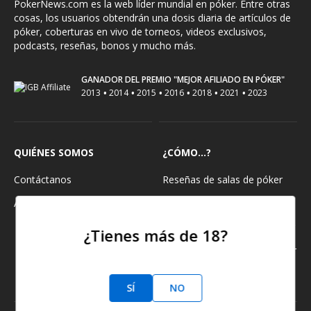
PokerNews.com es la web líder mundial en póker. Entre otras
cosas, los usuarios obtendrán una dosis diaria de artículos de
póker, coberturas en vivo de torneos, videos exclusivos,
podcasts, reseñas, bonos y mucho más.
GANADOR DEL PREMIO "MEJOR AFILIADO EN PÓKER"
•
•
•
•
•
•
2013
2014
2015
2016
2018
2021
2023
QUIÉNES SOMOS
¿CÓMO...?
Contáctanos
Reseñas de salas de póker
Anuncio
Reglas del póker
Clasificación Manos de Póker
¿Tienes más de 18?
Calculadora de odds en póker
Freerolls
SÍ
NO