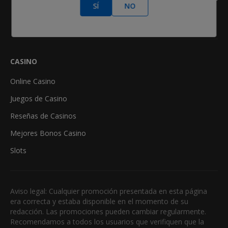
Calculadora de odds en póker
SÍ
NO
Freerolls
CASINO
Online Casino
Juegos de Casino
Reseñas de Casinos
Mejores Bonos Casino
Slots
Aviso legal: Cualquier promoción presentada en esta página
era correcta y estaba disponible en el momento de su
redacción. Las promociones pueden cambiar regularmente.
Recomendamos a todos los usuarios que verifiquen que la