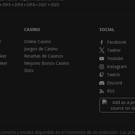
•
•
•
•
•
2015
2016
2018
2021
2023
CASINO
SOCIAL
r
Online Casino
Facebook
Juegos de Casino
Twitter
óker
Reseñas de Casinos
Youtube
óker
Mejores Bonos Casino
Instagram
Slots
Twitch
Discord
RSS
ra correcta y estaba disponible en el momento de su redacción. La