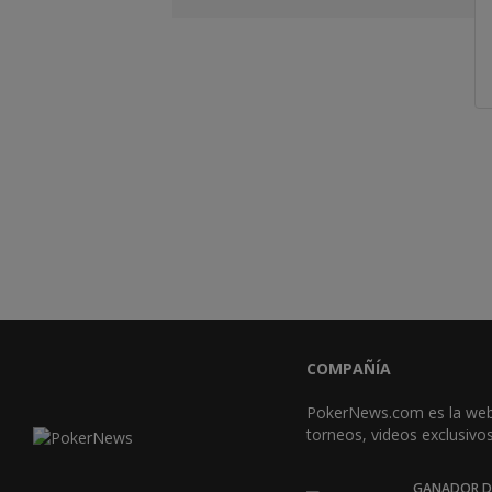
COMPAÑÍA
PokerNews.com es la web l
torneos, videos exclusiv
GANADOR DE