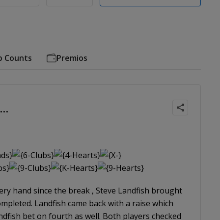
p Counts
Premios
..
very hand since the break , Steve Landfish brought
completed. Landfish came back with a raise which
andfish bet on fourth as well. Both players checked