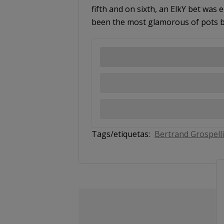
fifth and on sixth, an ElkY bet was
been the most glamorous of pots but 
Tags/etiquetas:
Bertrand Grospell