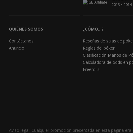
•
2013
2014
QUIÉNES SOMOS
¿CÓMO...?
Contáctanos
Reseñas de salas de póke
Anuncio
Reglas del póker
Clasificación Manos de P
Calculadora de odds en p
Freerolls
Aviso legal: Cualquier promoción presentada en esta página e