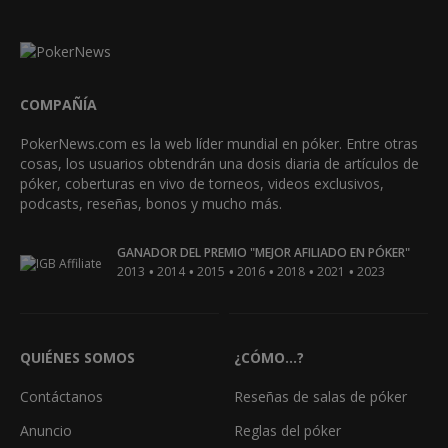
COMPAÑÍA
PokerNews.com es la web líder mundial en póker. Entre otras
cosas, los usuarios obtendrán una dosis diaria de artículos de
póker, coberturas en vivo de torneos, videos exclusivos,
podcasts, reseñas, bonos y mucho más.
GANADOR DEL PREMIO "MEJOR AFILIADO EN PÓKER"
•
•
•
•
•
•
2013
2014
2015
2016
2018
2021
2023
QUIÉNES SOMOS
¿CÓMO...?
Contáctanos
Reseñas de salas de póker
Anuncio
Reglas del póker