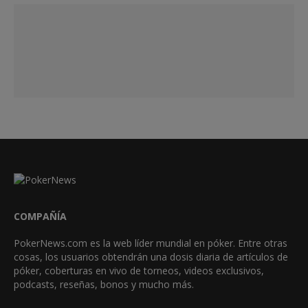
COMPAÑÍA
PokerNews.com es la web líder mundial en póker. Entre otras
cosas, los usuarios obtendrán una dosis diaria de artículos de
póker, coberturas en vivo de torneos, videos exclusivos,
podcasts, reseñas, bonos y mucho más.