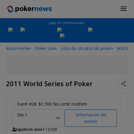
Juego con responsabilidad.
Inicio/Home
Poker Live
Lista de circuitos de poker
WSOP
2011 World Series of Poker
Event #28: $1,500 No-Limit Hold’em
Día 1
Información del
evento
Jugadores vivos
1
/ 2,500