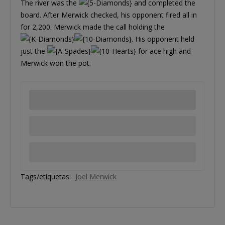
The river was the
and completed the
board. After Merwick checked, his opponent fired all in
for 2,200. Merwick made the call holding the
. His opponent held
just the
for ace high and
Merwick won the pot.
Tags/etiquetas:
Joel Merwick