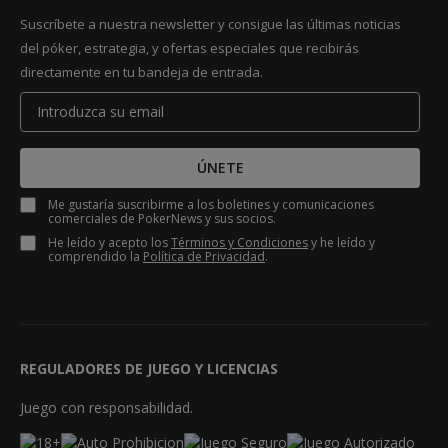
Suscríbete a nuestra newsletter y consigue las últimas noticias
del póker, estrategia, y ofertas especiales que recibirás
directamente en tu bandeja de entrada.
ÚNETE
Me gustaría suscribirme a los boletines y comunicaciones
comerciales de PokerNews y sus socios.
He leído y acepto los
Términos y Condiciones
y he leído y
comprendido la
Política de Privacidad
.
REGULADORES DE JUEGO Y LICENCIAS
Juego con responsabilidad.