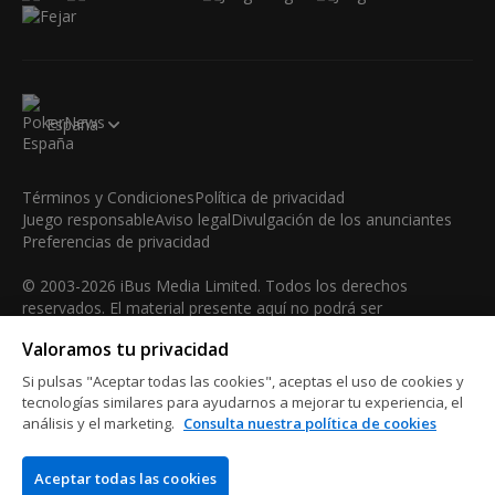
España
Términos y Condiciones
Política de privacidad
Juego responsable
Aviso legal
Divulgación de los anunciantes
Preferencias de privacidad
© 2003-2026 iBus Media Limited. Todos los derechos
reservados. El material presente aquí no podrá ser
reproducido, mostrado, modificado o distribuido sin el
Valoramos tu privacidad
permiso expreso y por escrito del poseedor de los derechos
de autor.
Si pulsas "Aceptar todas las cookies", aceptas el uso de cookies y
iBus Media Limited, 33-37 Athol Street M1 1LB -Douglas -Isle
tecnologías similares para ayudarnos a mejorar tu experiencia, el
análisis y el marketing.
Consulta nuestra política de cookies
of Man
Aceptar todas las cookies