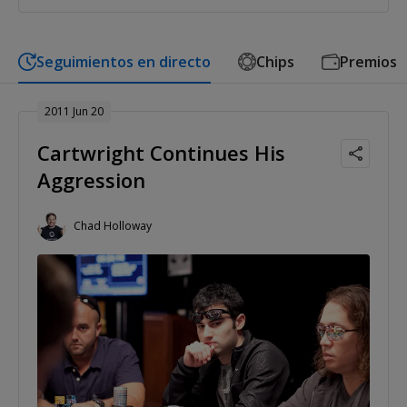
Seguimientos en directo
Chips
Premios
2011 Jun 20
Cartwright Continues His
Aggression
Chad Holloway