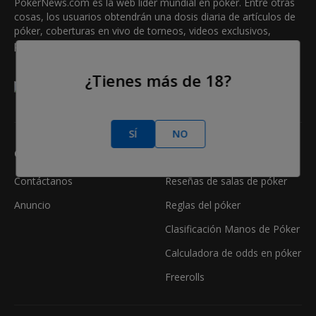
PokerNews.com es la web líder mundial en póker. Entre otras
cosas, los usuarios obtendrán una dosis diaria de artículos de
póker, coberturas en vivo de torneos, videos exclusivos,
podcasts, reseñas, bonos y mucho más.
¿Tienes más de 18?
GANADOR DEL PREMIO "MEJOR AFILIADO EN PÓKER"
•
•
•
•
•
•
2013
2014
2015
2016
2018
2021
2023
SÍ
NO
QUIÉNES SOMOS
¿CÓMO...?
Contáctanos
Reseñas de salas de póker
Anuncio
Reglas del póker
Clasificación Manos de Póker
Calculadora de odds en póker
Freerolls