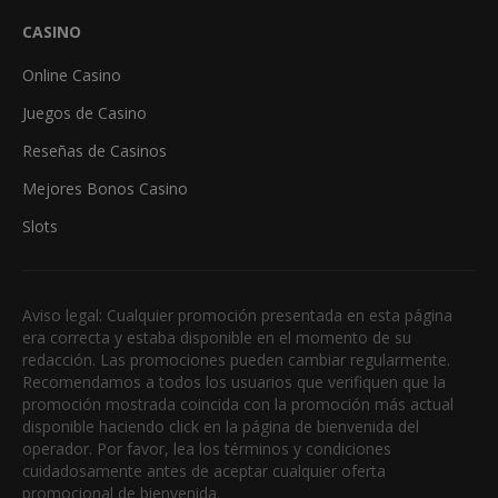
CASINO
Online Casino
Juegos de Casino
Reseñas de Casinos
Mejores Bonos Casino
Slots
Aviso legal: Cualquier promoción presentada en esta página
era correcta y estaba disponible en el momento de su
redacción. Las promociones pueden cambiar regularmente.
Recomendamos a todos los usuarios que verifiquen que la
promoción mostrada coincida con la promoción más actual
disponible haciendo click en la página de bienvenida del
operador. Por favor, lea los términos y condiciones
cuidadosamente antes de aceptar cualquier oferta
promocional de bienvenida.