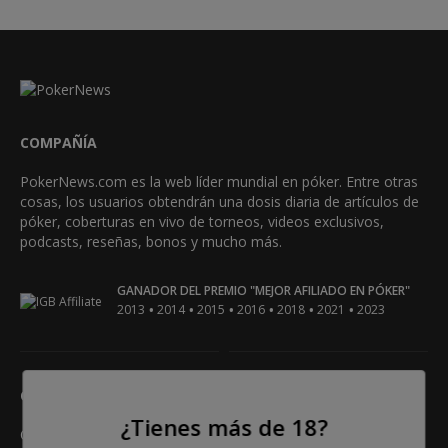
COMPAÑÍA
PokerNews.com es la web líder mundial en póker. Entre otras
cosas, los usuarios obtendrán una dosis diaria de artículos de
póker, coberturas en vivo de torneos, videos exclusivos,
podcasts, reseñas, bonos y mucho más.
GANADOR DEL PREMIO "MEJOR AFILIADO EN PÓKER"
•
•
•
•
•
•
2013
2014
2015
2016
2018
2021
2023
QUIÉNES SOMOS
¿CÓMO...?
¿Tienes más de 18?
Contáctanos
Reseñas de salas de póker