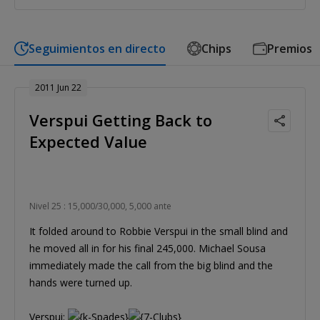
Seguimientos en directo
Chips
Premios
2011 Jun 22
Verspui Getting Back to
Expected Value
Nivel 25 : 15,000/30,000, 5,000 ante
It folded around to Robbie Verspui in the small blind and
he moved all in for his final 245,000. Michael Sousa
immediately made the call from the big blind and the
hands were turned up.
Verspui: