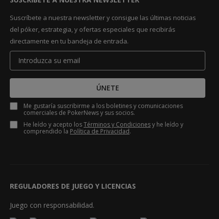
Suscríbete a nuestra newsletter y consigue las últimas noticias
del póker, estrategia, y ofertas especiales que recibirás
directamente en tu bandeja de entrada.
ÚNETE
Me gustaría suscribirme a los boletines y comunicaciones
comerciales de PokerNews y sus socios.
He leído y acepto los
Términos y Condiciones
y he leído y
comprendido la
Política de Privacidad
.
REGULADORES DE JUEGO Y LICENCIAS
Juego con responsabilidad.