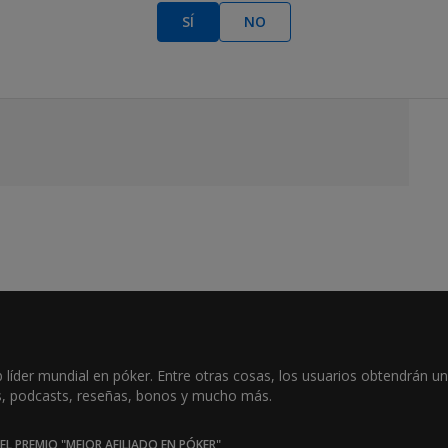
SÍ
NO
íder mundial en póker. Entre otras cosas, los usuarios obtendrán una 
os, podcasts, reseñas, bonos y mucho más.
L PREMIO "MEJOR AFILIADO EN PÓKER"