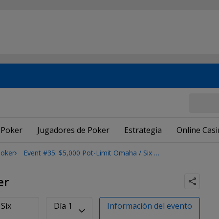
 Poker
Jugadores de Poker
Estrategia
Online Cas
Poker
Event #35: $5,000 Pot-Limit Omaha / Six Handed
er
 Six
Día 1
Información del evento