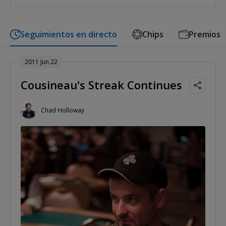
Seguimientos en directo
Chips
Premios
2011 Jun 22
Cousineau's Streak Continues
Chad Holloway