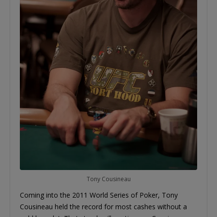
Tony Cousineau
Coming into the 2011 World Series of Poker, Tony
Cousineau held the record for most cashes without a